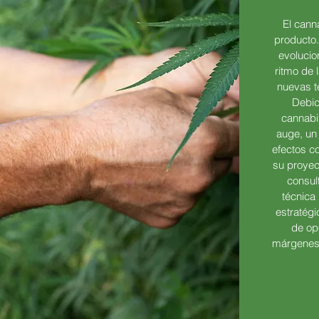
El cann
producto
evolucion
ritmo de
nuevas t
Debid
cannabi
auge, un 
efectos co
su proyec
consult
técnica
estratégi
de op
márgenes 